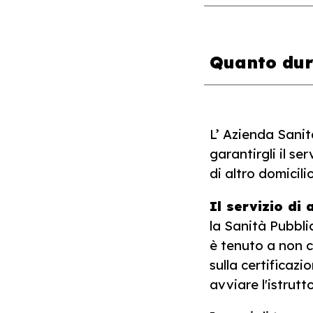
Quanto dura
L’ Azienda Sanit
garantirgli il se
di altro domicili
Il servizio d
la Sanità Pubbli
è tenuto a non c
sulla certificaz
avviare l'istrutt