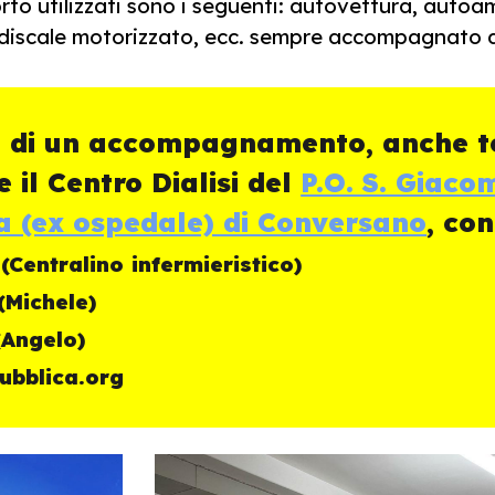
orto utilizzati sono i seguenti: autovettura, aut
ndiscale motorizzato, ecc. sempre accompagnato d
ti di un accompagnamento, anche 
 il Centro Dialisi del
P.O. S. Giaco
aia (ex ospedale) di Conversano
, con
Centralino infermieristico)
(Michele)
(Angelo)
ubblica.org