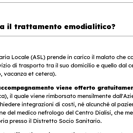
 il trattamento emodialitico?
aria Locale (ASL) prende in carico il malato che co
rvizio di trasporto tra il suo domicilio e quello dal 
o, vacanza et cetera).
i accompagnamento viene offerto gratuitame
ca), il quale viene rimborsato mensilmente dall'Azi
hiedere integrazioni di costi, né alcunché al pazie
ione del medico nefrologo del Centro Dialisi, che 
oria presso il Distretto Socio Sanitario.