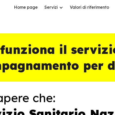
Home page
Servizi
Valori di riferimento
ip to main content
Skip to navigat
unziona il servizi
pagnamento per di
apere che:
vizio Sanitario Na