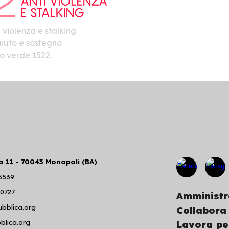
 violenza e stalking
iuto e sostegno
o verde 1522.
a 11 - 70043 Monopoli (BA)
 5539
10727
Amministr
bblica.org
Collabora
blica.org
Lavora pe