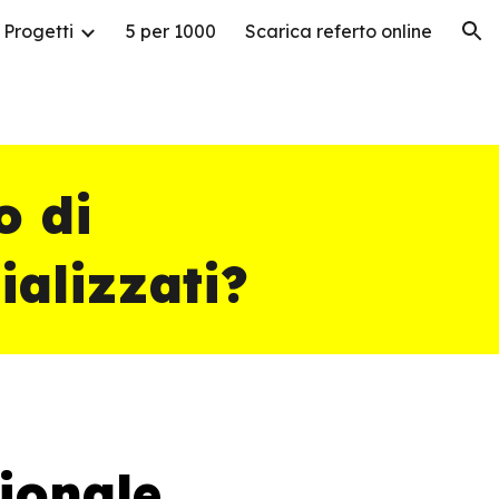
Progetti
5 per 1000
Scarica referto online
ion
o di
alizzati?
zionale