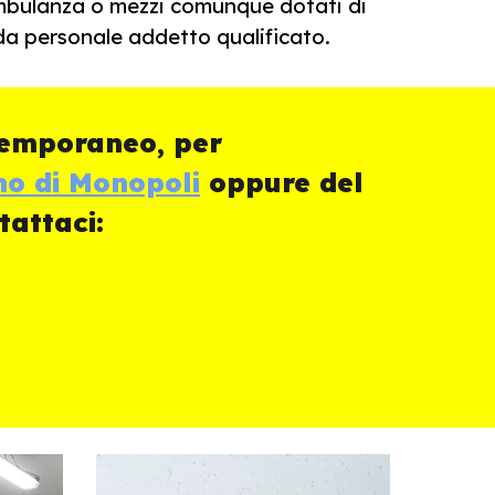
oambulanza o mezzi comunque dotati di
a personale addetto qualificato.
temporaneo, per
mo di Monopoli
oppure del
tattaci: