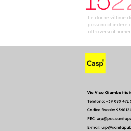
Le donne vittime di
possono chiedere a
attraverso il numer
Via Vico Giambattist
Telefono: +39 080 472
Codice fiscale: 934812
PEC: urp@pec.sanitapu
E-mail: urp@sanitapub