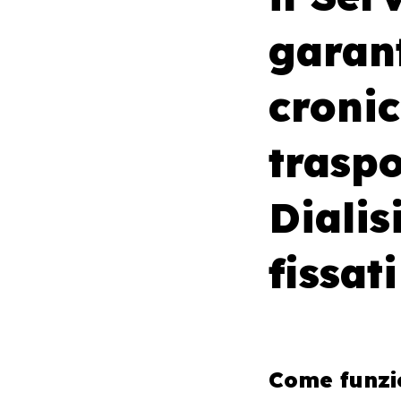
garant
cronic
traspo
Dialis
fissat
Come funzio