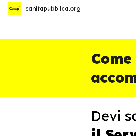
sanitapubblica.org
Sk
Come f
accom
Devi s
i
l Ser