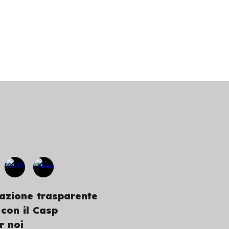
azione trasparente
 con il Casp
r noi