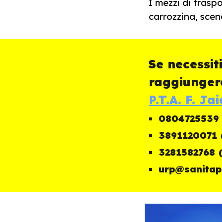
I mezzi di trasp
carrozzina, sce
Se necessi
raggiungere
P.T.A. F. J
0804725539 (
3891120071 
3281582768 
urp@sanitap