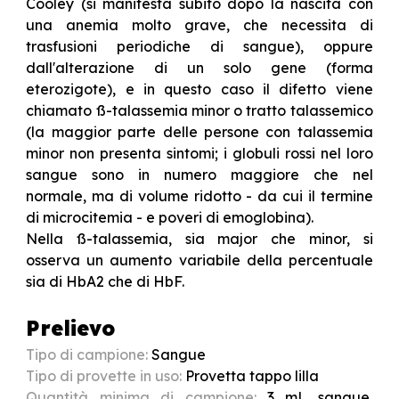
Cooley (si manifesta subito dopo la nascita con
una anemia molto grave, che necessita di
trasfusioni periodiche di sangue), oppure
dall'alterazione di un solo gene (forma
eterozigote), e in questo caso il difetto viene
chiamato ß-talassemia minor o tratto talassemico
(la maggior parte delle persone con talassemia
minor non presenta sintomi; i globuli rossi nel loro
sangue sono in numero maggiore che nel
normale, ma di volume ridotto - da cui il termine
di microcitemia - e poveri di emoglobina).
Nella ß-talassemia, sia major che minor, si
osserva un aumento variabile della percentuale
sia di HbA2 che di HbF.
Prelievo
Tipo di campione:
Sangue
Tipo di provette in uso:
Provetta tappo lilla
Quantità minima di campione:
3 mL sangue,