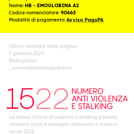
Nome:
HB - EMOGLOBINA A2
Codice nomenclatore:
90663
Modalità di pagamento:
Avviso PagoPA
Ultima revisione della pagina:
7 gennaio 2024
Bibliografia:
_www.ospedaleniguarda.it
Le donne vittime di violenza e stalking possono
chiedere aiuto e sostegno attraverso il numero
verde 1522.