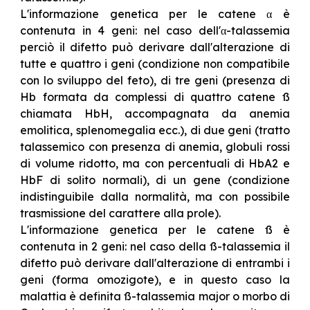
L'informazione genetica per le catene α è
contenuta in 4 geni: nel caso dell'α-talassemia
perciò il difetto può derivare dall'alterazione di
tutte e quattro i geni (condizione non compatibile
con lo sviluppo del feto), di tre geni (presenza di
Hb formata da complessi di quattro catene ß
chiamata HbH, accompagnata da anemia
emolitica, splenomegalia ecc.), di due geni (tratto
talassemico con presenza di anemia, globuli rossi
di volume ridotto, ma con percentuali di HbA2 e
HbF di solito normali), di un gene (condizione
indistinguibile dalla normalità, ma con possibile
trasmissione del carattere alla prole).
L'informazione genetica per le catene ß è
contenuta in 2 geni: nel caso della ß-talassemia il
difetto può derivare dall'alterazione di entrambi i
geni (forma omozigote), e in questo caso la
malattia è definita ß-talassemia major o morbo di