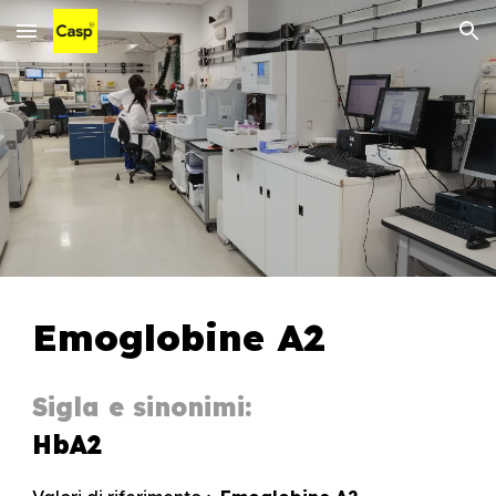
Skip to main content
Skip to navigation
Emoglobi
ne
A2
Sigla e sinonimi:
HbA
2