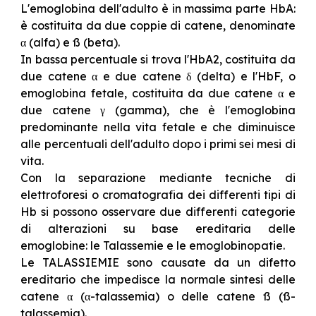
L'emoglobina dell'adulto è in massima parte HbA:
è costituita da due coppie di catene, denominate
α (alfa) e ß (beta).
In bassa percentuale si trova l'HbA2, costituita da
due catene α e due catene δ (delta) e l'HbF, o
emoglobina fetale, costituita da due catene α e
due catene γ (gamma), che è l'emoglobina
predominante nella vita fetale e che diminuisce
alle percentuali dell'adulto dopo i primi sei mesi di
vita.
Con la separazione mediante tecniche di
elettroforesi o cromatografia dei differenti tipi di
Hb si possono osservare due differenti categorie
di alterazioni su base ereditaria delle
emoglobine: le Talassemie e le emoglobinopatie.
Le TALASSIEMIE sono causate da un difetto
ereditario che impedisce la normale sintesi delle
catene α (α-talassemia) o delle catene ß (ß-
talassemia).