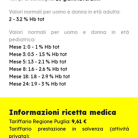
Valori normali per uomo e donna in età adulta:
2 - 3.2 % Hb tot
Valori normali per uomo e donna in età
pediatrica
:
Mese 1: 0 - 1 % Hb tot
M
ese
3: 0.5 - 1.5
% Hb tot
M
ese
5: 1.3 - 2.1
% Hb tot
M
ese
8: 1.6 - 2.6
% Hb tot
M
ese
18: 1.8 - 2.9
% Hb tot
M
ese
24: 1.9 - 3
% Hb tot
Informazioni ricetta medica
Tariffario Regione Puglia:
9,61
€
Tariffario prestazione in solvenza (attività
privata):