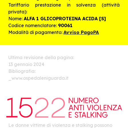
Tariffario prestazione in solvenza (attività
privata):
Nome:
ALFA 1 GLICOPROTEINA ACIDA [S]
Codice nomenclatore:
90061
Modalità di pagamento:
Avviso PagoPA
Ultima revisione della pagina:
13 gennaio 2024
Bibliografia:
_www.ospedaleniguarda.it
Le donne vittime di violenza e stalking possono