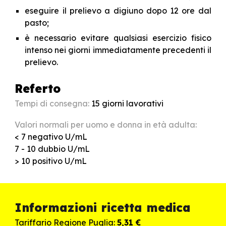
eseguire il prelievo a digiuno dopo 12 ore dal
pasto;
è necessario evitare qualsiasi esercizio fisico
intenso nei giorni immediatamente precedenti il
prelievo.
Referto
Tempi di consegna:
15
giorn
i
lavorativ
i
Valori normali per uomo e donna in età adulta:
< 7 negativo U/mL
7 - 10 dubbio
U/mL
> 10 positivo
U/mL
Informazioni ricetta medica
Tariffario Regione Puglia:
5,31
€