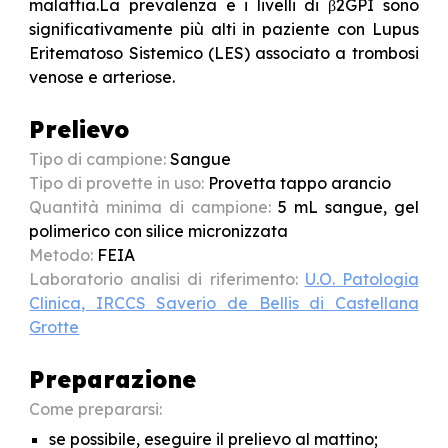
malattia.La prevalenza e i livelli di β2GPI sono
significativamente più alti in paziente con Lupus
Eritematoso Sistemico (LES) associato a trombosi
venose e arteriose.
Prelievo
Tipo di campione:
S
angue
Tipo di provette in uso:
Provetta tappo arancio
Quantità minima di campione:
5 mL sangue, gel
polimerico con silice micronizzata
Metodo:
FEIA
Laboratorio analisi di riferimento:
U.O. Patologia
Clinica, IRCCS Saverio de Bellis di Castellana
Grotte
Preparazione
Come prepararsi:
se possibile, eseguire il prelievo al mattino;