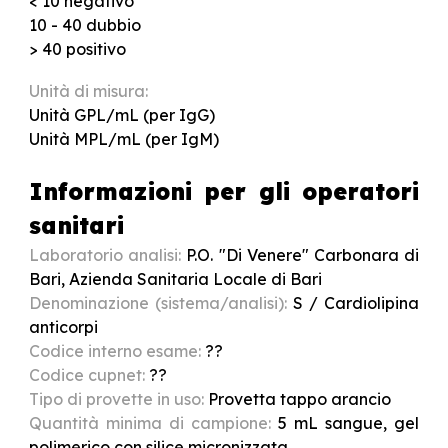
< 10 negativo
10 - 40 dubbio
> 40 positivo
Unità di misura:
Unità GPL/mL (per IgG)
Unità MPL/mL (per IgM)
Informazioni per gli operatori
sanitari
Laboratorio analisi:
P.O. "Di Venere" Carbonara di
Bari, Azienda Sanitaria Locale di Bari
Denominazione (sistema/analisi):
S
/
Cardiolipina
anticorpi
Codice interno esame:
??
Codice cupnet:
??
Tipo di provette in uso:
Provetta tappo arancio
Quantità minima di campione:
5 mL sangue, gel
polimerico con silice micronizzata