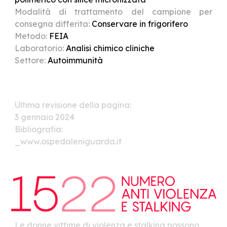
Modalità di trattamento del campione per
consegna differita:
Conservare in frigorifero
Metodo:
FEIA
Laboratorio:
Analisi chimico cliniche
Settore:
Autoimmunità
Ultima revisione della pagina:
3
gennaio 2024
Bibliografia:
_www.ospedaleniguarda.it
Le donne vittime di violenza e stalking possono